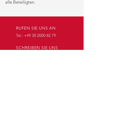
alle Beteiligten.
RUFEN SIE UNS AN
Tel.:
+49 30 2000 82 79
SCHREIBEN SIE UNS
service@apollon-
medical.de
ÖFFNUNGSZEITEN
Mo. bis Fr.: 10 - 18 Uhr
KONTAKT
APOLLON MEDICAL BERLIN
Mittelstraße 62